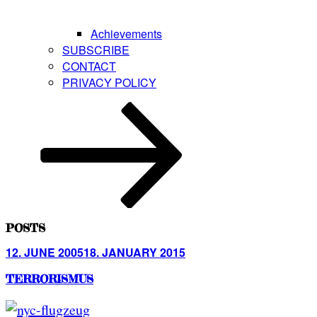
Achievements
SUBSCRIBE
CONTACT
PRIVACY POLICY
Scroll
down
to
content
POSTS
Posted
12. JUNE 2005
18. JANUARY 2015
on
TERRORISMUS