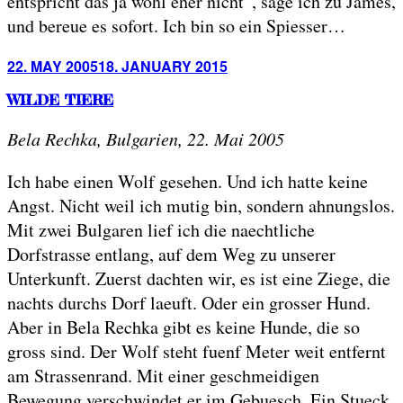
entspricht das ja wohl eher nicht”, sage ich zu James,
und bereue es sofort. Ich bin so ein Spiesser…
Posted
22. MAY 2005
18. JANUARY 2015
on
WILDE TIERE
Bela Rechka, Bulgarien, 22. Mai 2005
Ich habe einen Wolf gesehen. Und ich hatte keine
Angst. Nicht weil ich mutig bin, sondern ahnungslos.
Mit zwei Bulgaren lief ich die naechtliche
Dorfstrasse entlang, auf dem Weg zu unserer
Unterkunft. Zuerst dachten wir, es ist eine Ziege, die
nachts durchs Dorf laeuft. Oder ein grosser Hund.
Aber in Bela Rechka gibt es keine Hunde, die so
gross sind. Der Wolf steht fuenf Meter weit entfernt
am Strassenrand. Mit einer geschmeidigen
Bewegung verschwindet er im Gebuesch. Ein Stueck