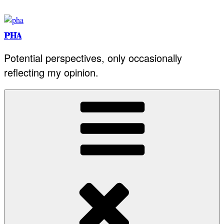
Skip
to
content
PHA
Potential perspectives, only occasionally
reflecting my opinion.