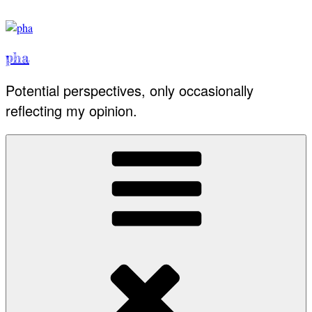
Skip
to
content
pha
Potential perspectives, only occasionally
reflecting my opinion.