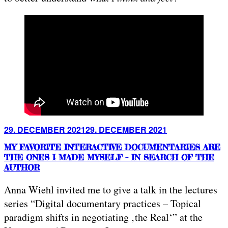
Posted
29. DECEMBER 2021
29. DECEMBER 2021
on
MY FAVORITE INTERACTIVE DOCUMENTARIES ARE
THE ONES I MADE MYSELF – IN SEARCH OF THE
AUTHOR
Anna Wiehl invited me to give a talk in the lectures
series “Digital documentary practices – Topical
paradigm shifts in negotiating ‚the Real‘” at the