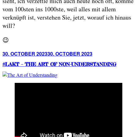
sieht, ich verzettle mich auch heute noch oft, komme
vom 100sten ins 1000ste, weil alles mit allem
verknüpft ist, verstehen Sie, jetzt, worauf ich hinaus
will?
😉
Posted
30. OCTOBER 2023
30. OCTOBER 2023
on
#LAKT – THE ART OF NON-UNDERSTANDING