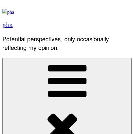
Skip
to
content
pha
Potential perspectives, only occasionally
reflecting my opinion.