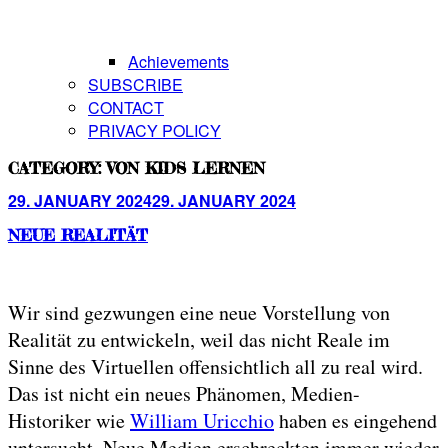
Achievements
SUBSCRIBE
CONTACT
PRIVACY POLICY
CATEGORY:
VON KIDS LERNEN
Posted
29. JANUARY 2024
29. JANUARY 2024
on
NEUE REALITÄT
Wir sind gezwungen eine neue Vorstellung von
Realität zu entwickeln, weil das nicht Reale im
Sinne des Virtuellen offensichtlich all zu real wird.
Das ist nicht ein neues Phänomen, Medien-
Historiker wie
William Uricchio
haben es eingehend
untersucht. Neue Medien erschreckten immer wieder