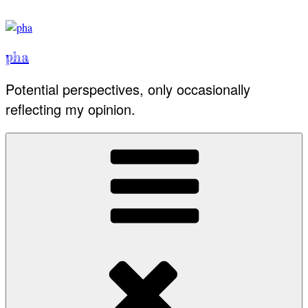
Skip
to
content
pha
Potential perspectives, only occasionally
reflecting my opinion.