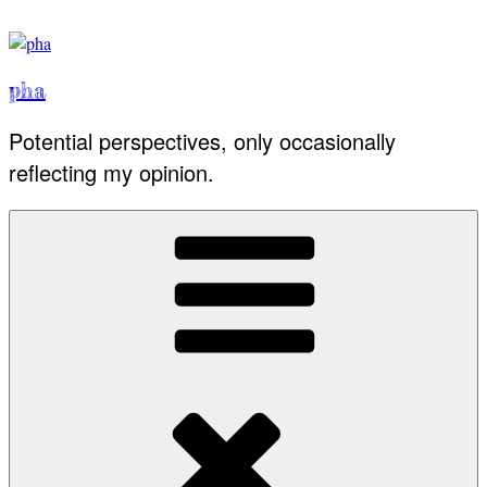
Skip
to
content
pha
Potential perspectives, only occasionally
reflecting my opinion.