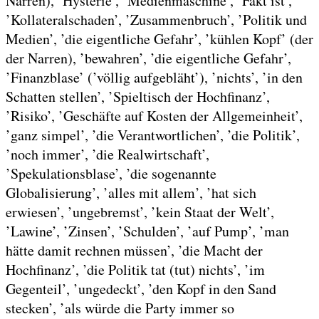
Narren), ’Hysterie’, ’Medienmaschine’, ’Fakt ist’,
’Kollateralschaden’, ’Zusammenbruch’, ’Politik und
Medien’, ’die eigentliche Gefahr’, ’kühlen Kopf’ (der
der Narren), ’bewahren’, ’die eigentliche Gefahr’,
’Finanzblase’ (’völlig aufgebläht’), ’nichts’, ’in den
Schatten stellen’, ’Spieltisch der Hochfinanz’,
’Risiko’, ’Geschäfte auf Kosten der Allgemeinheit’,
’ganz simpel’, ’die Verantwortlichen’, ’die Politik’,
’noch immer’, ’die Realwirtschaft’,
’Spekulationsblase’, ’die sogenannte
Globalisierung’, ’alles mit allem’, ’hat sich
erwiesen’, ’ungebremst’, ’kein Staat der Welt’,
’Lawine’, ’Zinsen’, ’Schulden’, ’auf Pump’, ’man
hätte damit rechnen müssen’, ’die Macht der
Hochfinanz’, ’die Politik tat (tut) nichts’, ’im
Gegenteil’, ’ungedeckt’, ’den Kopf in den Sand
stecken’, ’als würde die Party immer so