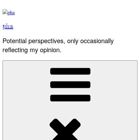
Skip
to
content
pha
Potential perspectives, only occasionally
reflecting my opinion.