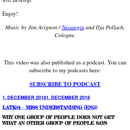
Enjoy!
Music by Jim Avignon /
Neoangin
and Ilja Pollach,
Cologne.
This video was also published as a podcast. You can
subscribe to my podcasts here:
SUBSCRIBE TO PODCAST
Posted
1. DECEMBER 2018
1. DECEMBER 2018
on
LATK#4 – MISS UNDERSTANDING (ENG)
WHY ONE GROUP OF PEOPLE DOES NOT GET
WHAT AN OTHER GROUP OF PEOPLE SAYS