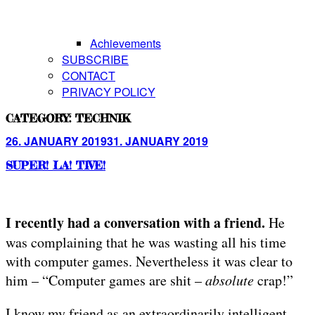
Achievements
SUBSCRIBE
CONTACT
PRIVACY POLICY
CATEGORY:
TECHNIK
Posted
26. JANUARY 2019
31. JANUARY 2019
on
SUPER! LA! TIVE!
I recently had a conversation with a friend.
He
was complaining that he was wasting all his time
with computer games. Nevertheless it was clear to
him – “Computer games are shit –
absolute
crap!”
I know my friend as an extraordinarily intelligent