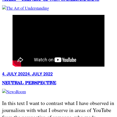
Posted
4. JULY 2022
4. JULY 2022
on
NEUTRAL PERSPECTIVE
In this text I want to contrast what I have observed in
journalism with what I observe in areas of YouTube