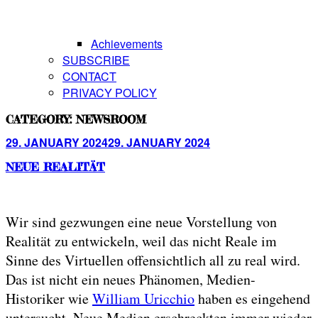
Achievements
SUBSCRIBE
CONTACT
PRIVACY POLICY
CATEGORY:
NEWSROOM
Posted
29. JANUARY 2024
29. JANUARY 2024
on
NEUE REALITÄT
Wir sind gezwungen eine neue Vorstellung von
Realität zu entwickeln, weil das nicht Reale im
Sinne des Virtuellen offensichtlich all zu real wird.
Das ist nicht ein neues Phänomen, Medien-
Historiker wie
William Uricchio
haben es eingehend
untersucht. Neue Medien erschreckten immer wieder