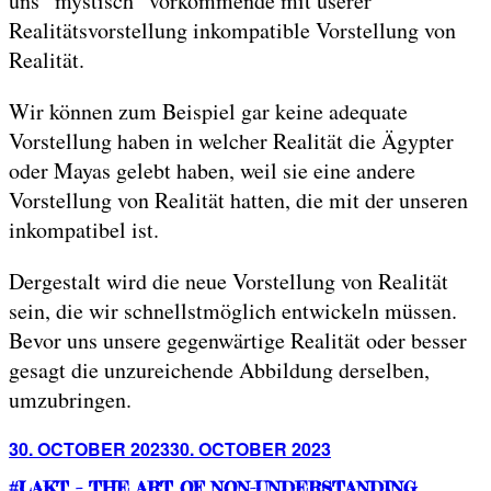
uns “mystisch” vorkommende mit userer
Realitätsvorstellung inkompatible Vorstellung von
Realität.
Wir können zum Beispiel gar keine adequate
Vorstellung haben in welcher Realität die Ägypter
oder Mayas gelebt haben, weil sie eine andere
Vorstellung von Realität hatten, die mit der unseren
inkompatibel ist.
Dergestalt wird die neue Vorstellung von Realität
sein, die wir schnellstmöglich entwickeln müssen.
Bevor uns unsere gegenwärtige Realität oder besser
gesagt die unzureichende Abbildung derselben,
umzubringen.
Posted
30. OCTOBER 2023
30. OCTOBER 2023
on
#LAKT – THE ART OF NON-UNDERSTANDING