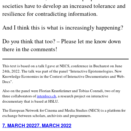
societies have to develop an increased tolerance and
resilience for contradicting information.
And I think this is what is increasingly happening?
Do you think that too? – Please let me know down
there in the comments!
This text is based on a talk I gave at NECS, conference in Bucharest on June
24th, 2022. The talk was part of the panel “Interactive Epistemologies. New
Knowledge Economies in the Context of Interactive Documentaries and Web-
Docs”.
Also on the panel were Florian Krautkrämer and Tobias Conradi, two of my
three collaborators of
interdocs.ch
, a research project on interactive
documentary that is based at HSLU.
The European Network for Cinema and Media Studies (NECS) is a platform for
exchange between scholars, archivists and programmers.
Posted
7. MARCH 2022
7. MARCH 2022
on