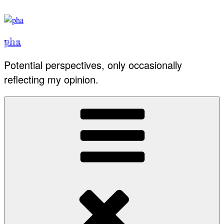
Skip
to
content
pha
Potential perspectives, only occasionally
reflecting my opinion.