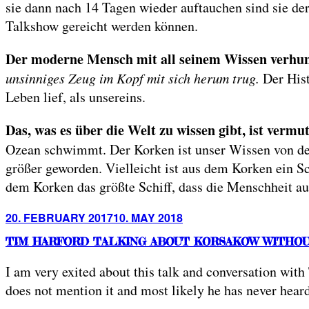
sie dann nach 14 Tagen wieder auftauchen sind sie d
Talkshow gereicht werden können.
Der moderne Mensch mit all seinem Wissen verhun
unsinniges Zeug im Kopf mit sich herum trug.
Der His
Leben lief, als unsereins.
Das, was es über die Welt zu wissen gibt, ist vermu
Ozean schwimmt. Der Korken ist unser Wissen von der W
größer geworden. Vielleicht ist aus dem Korken ein S
dem Korken das größte Schiff, dass die Menschheit a
Posted
20. FEBRUARY 2017
10. MAY 2018
on
TIM HARFORD TALKING ABOUT KORSAKOW WITHO
I am very exited about this talk and conversation wit
does not mention it and most likely he has never hear