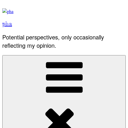
Skip
to
content
pha
Potential perspectives, only occasionally
reflecting my opinion.