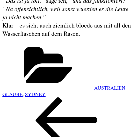
“Das ist ja toll,”
sage ich,
“und das funktioniert?”
“Na offensichtlich, weil sonst wuerden es die Leute
ja nicht machen.”
Klar – es sieht auch ziemlich bloede aus mit all den
Wasserflaschen auf dem Rasen.
Categories
AUSTRALIEN
,
GLAUBE
,
SYDNEY
POST
Previous
NAVIGATION
Post