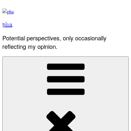
Skip
to
content
pha
Potential perspectives, only occasionally
reflecting my opinion.