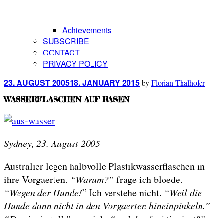
Achievements
SUBSCRIBE
CONTACT
PRIVACY POLICY
Posted
23. AUGUST 2005
18. JANUARY 2015
by
Florian Thalhofer
on
WASSERFLASCHEN AUF RASEN
Sydney, 23. August 2005
Australier legen halbvolle Plastikwasserflaschen in
ihre Vorgaerten.
“Warum?”
frage ich bloede.
“Wegen der Hunde!
” Ich verstehe nicht.
“Weil die
Hunde dann nicht in den Vorgaerten hineinpinkeln.”