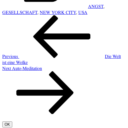
ANGST
,
GESELLSCHAFT
,
NEW YORK CITY
,
USA
POST
Previous
NAVIGATION
Post
Previous
Die Welt
ist eine Wolke
Next
Next
Auto-Meditation
Post
OK