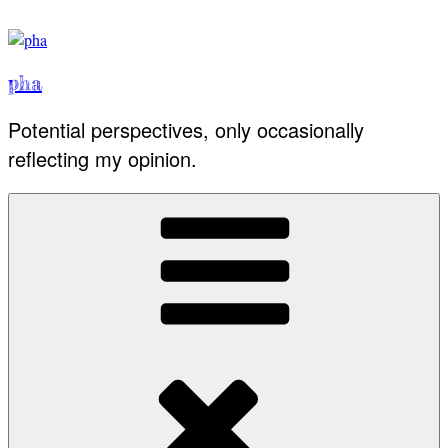
Skip
to
content
pha
Potential perspectives, only occasionally
reflecting my opinion.