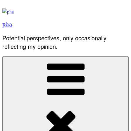
Skip
to
content
pha
Potential perspectives, only occasionally
reflecting my opinion.