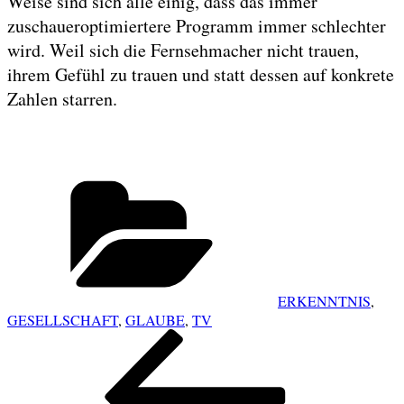
Weise sind sich alle einig, dass das immer
zuschaueroptimiertere Programm immer schlechter
wird. Weil sich die Fernsehmacher nicht trauen,
ihrem Gefühl zu trauen und statt dessen auf konkrete
Zahlen starren.
Categories
ERKENNTNIS
,
GESELLSCHAFT
,
GLAUBE
,
TV
POST
Previous
NAVIGATION
Post