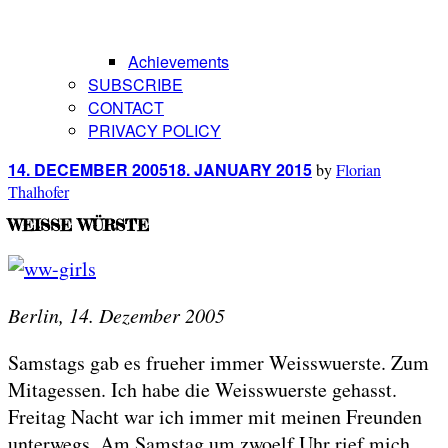
Achievements
SUBSCRIBE
CONTACT
PRIVACY POLICY
Posted
14. DECEMBER 2005
18. JANUARY 2015
by
Florian
on
Thalhofer
WEISSE WÜRSTE
Berlin, 14. Dezember 2005
Samstags gab es frueher immer Weisswuerste. Zum
Mitagessen. Ich habe die Weisswuerste gehasst.
Freitag Nacht war ich immer mit meinen Freunden
unterwegs. Am Samstag um zwoelf Uhr rief mich