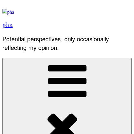
Skip
to
content
pha
Potential perspectives, only occasionally
reflecting my opinion.