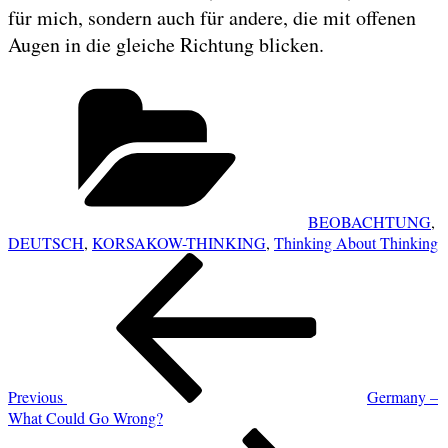
für mich, sondern auch für andere, die mit offenen
Augen in die gleiche Richtung blicken.
Categories
BEOBACHTUNG
,
DEUTSCH
,
KORSAKOW-THINKING
,
Thinking About Thinking
POST
Previous
NAVIGATION
Post
Previous
Germany –
What Could Go Wrong?
Next