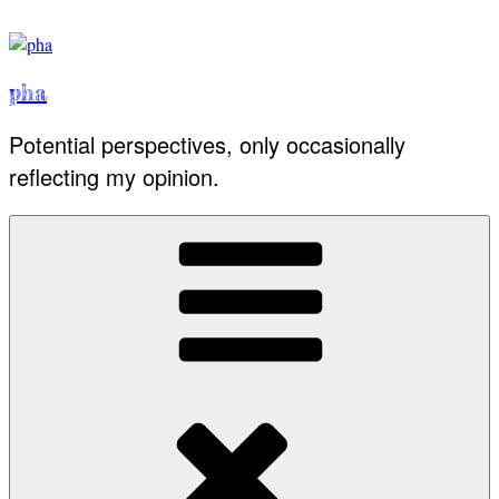
Skip
to
content
pha
Potential perspectives, only occasionally
reflecting my opinion.