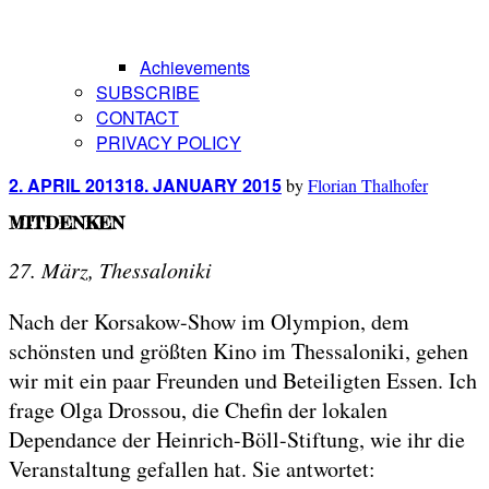
Achievements
SUBSCRIBE
CONTACT
PRIVACY POLICY
Posted
2. APRIL 2013
18. JANUARY 2015
by
Florian Thalhofer
on
MITDENKEN
27. März, Thessaloniki
Nach der Korsakow-Show im Olympion, dem
schönsten und größten Kino im Thessaloniki, gehen
wir mit ein paar Freunden und Beteiligten Essen. Ich
frage Olga Drossou, die Chefin der lokalen
Dependance der Heinrich-Böll-Stiftung, wie ihr die
Veranstaltung gefallen hat. Sie antwortet: