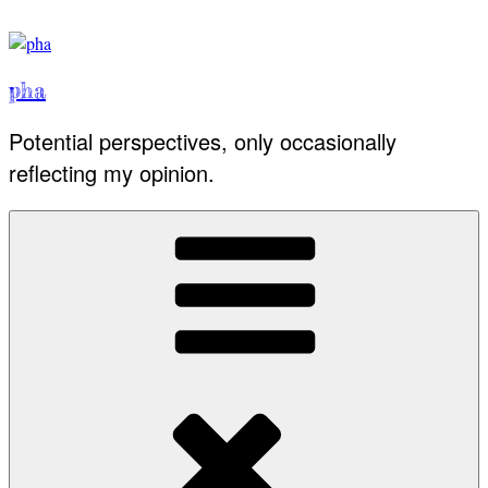
Skip
to
content
pha
Potential perspectives, only occasionally
reflecting my opinion.