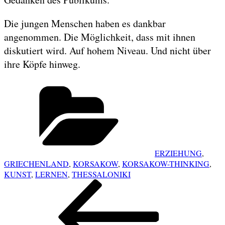
Die jungen Menschen haben es dankbar
angenommen. Die Möglichkeit, dass mit ihnen
diskutiert wird. Auf hohem Niveau. Und nicht über
ihre Köpfe hinweg.
Categories
ERZIEHUNG
,
GRIECHENLAND
,
KORSAKOW
,
KORSAKOW-THINKING
,
KUNST
,
LERNEN
,
THESSALONIKI
POST
Previous
NAVIGATION
Post