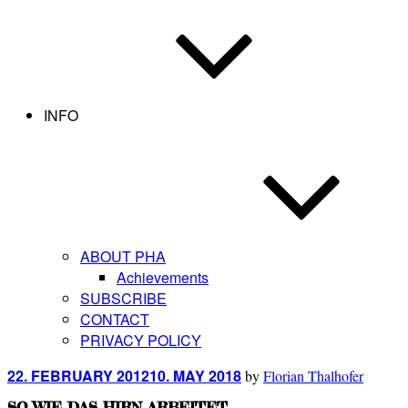
INFO
ABOUT PHA
Achievements
SUBSCRIBE
CONTACT
PRIVACY POLICY
Posted
22. FEBRUARY 2012
10. MAY 2018
by
Florian Thalhofer
on
SO WIE DAS HIRN ARBEITET