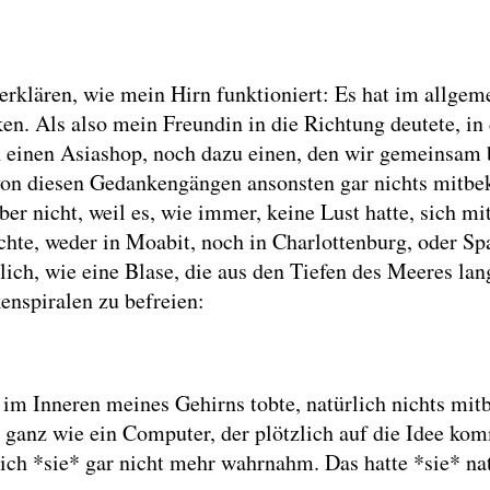
rklären, wie mein Hirn funktioniert: Es hat im allgeme
en. Als also mein Freundin in die Richtung deutete, in
einen Asiashop, noch dazu einen, den wir gemeinsam bes
h von diesen Gedankengängen ansonsten gar nichts mitb
er nicht, weil es, wie immer, keine Lust hatte, sich mi
uchte, weder in Moabit, noch in Charlottenburg, oder S
dlich, wie eine Blase, die aus den Tiefen des Meeres l
enspiralen zu befreien:
im Inneren meines Gehirns tobte, natürlich nichts mit
ganz wie ein Computer, der plötzlich auf die Idee komm
s ich *sie* gar nicht mehr wahrnahm. Das hatte *sie* n