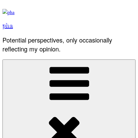
Skip
to
content
pha
Potential perspectives, only occasionally
reflecting my opinion.