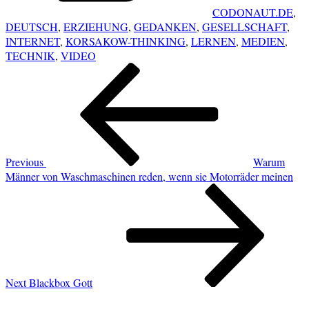
CODONAUT.DE
,
DEUTSCH
,
ERZIEHUNG
,
GEDANKEN
,
GESELLSCHAFT
,
INTERNET
,
KORSAKOW-THINKING
,
LERNEN
,
MEDIEN
,
TECHNIK
,
VIDEO
POST
Previous
NAVIGATION
Post
Previous
Warum
Männer von Waschmaschinen reden, wenn sie Motorräder meinen
Next
Post
Next
Blackbox Gott