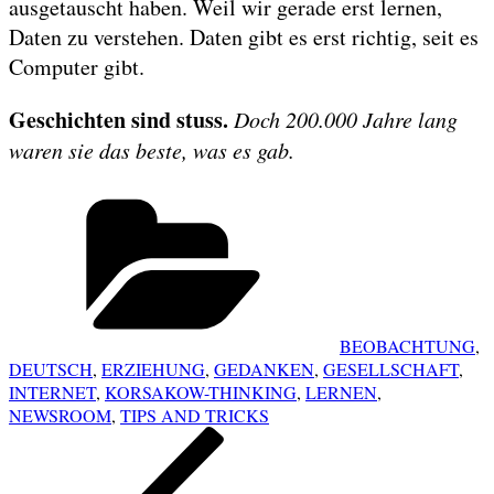
ausgetauscht haben. Weil wir gerade erst lernen,
Daten zu verstehen. Daten gibt es erst richtig, seit es
Computer gibt.
Geschichten sind stuss.
Doch 200.000 Jahre lang
waren sie das beste, was es gab.
Categories
BEOBACHTUNG
,
DEUTSCH
,
ERZIEHUNG
,
GEDANKEN
,
GESELLSCHAFT
,
INTERNET
,
KORSAKOW-THINKING
,
LERNEN
,
NEWSROOM
,
TIPS AND TRICKS
POST
Previous
NAVIGATION
Post