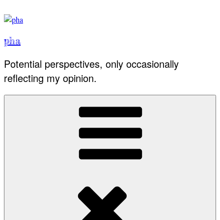
Skip
to
content
pha
Potential perspectives, only occasionally
reflecting my opinion.